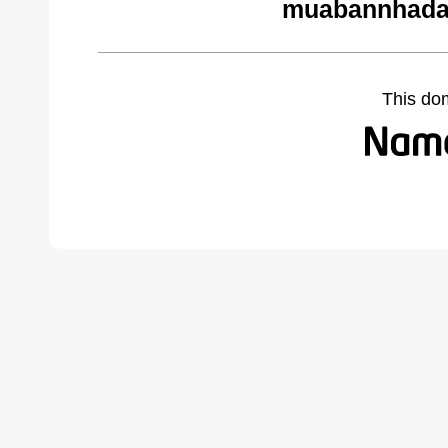
muabannhadat
This do